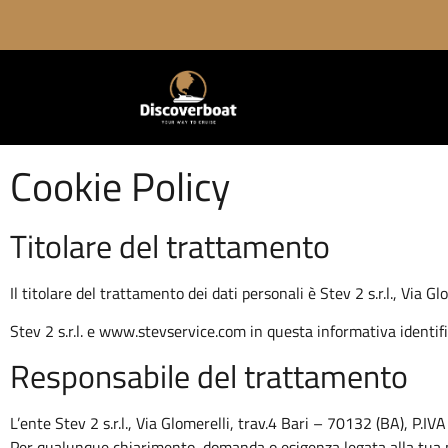
Cookie Policy
Titolare del trattamento
Il titolare del trattamento dei dati personali è Stev 2 s.r.l., Via
Stev 2 s.r.l. e www.stevservice.com in questa informativa identifi
Responsabile del trattamento
L’ente Stev 2 s.r.l., Via Glomerelli, trav.4 Bari – 70132 (BA), P
Per qualunque chiarimento, domanda o esigenza legata alla tua p