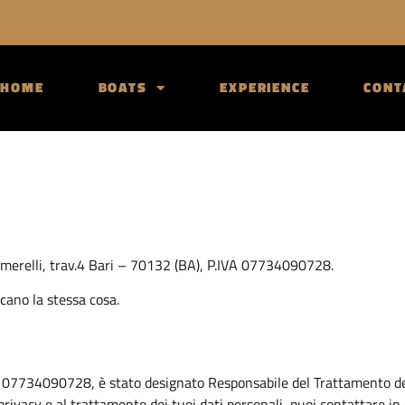
HOME
BOATS
EXPERIENCE
CONT
 Glomerelli, trav.4 Bari – 70132 (BA), P.IVA 07734090728.
cano la stessa cosa.
.IVA 07734090728, è stato designato Responsabile del Trattamento de
rivacy e al trattamento dei tuoi dati personali, puoi contattare 