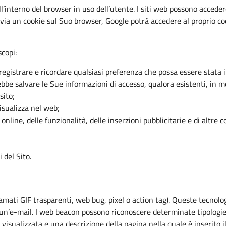
 all’interno del browser in uso dell’utente. I siti web possono acced
ia un cookie sul Suo browser, Google potrà accedere al proprio co
copi:
 e registrare e ricordare qualsiasi preferenza che possa essere stat
ebbe salvare le Sue informazioni di accesso, qualora esistenti, in 
sito;
visualizza nel web;
 online, delle funzionalità, delle inserzioni pubblicitarie e di altre 
i del Sito.
ati GIF trasparenti, web bug, pixel o action tag). Queste tecnolog
un’e-mail. I web beacon possono riconoscere determinate tipologie
ne visualizzata e una descrizione della pagina nella quale è inserito 