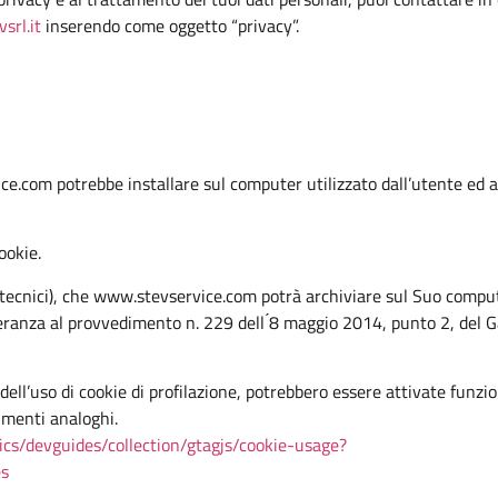
srl.it
inserendo come oggetto “privacy”.
ice.com potrebbe installare sul computer utilizzato dall’utente ed
ookie.
kie tecnici), che www.stevservice.com potrà archiviare sul Suo comput
eranza al provvedimento n. 229 dell ́8 maggio 2014, punto 2, del G
o dell’uso di cookie di profilazione, potrebbero essere attivate funzi
umenti analoghi.
ics/devguides/collection/gtagjs/cookie-usage?
es