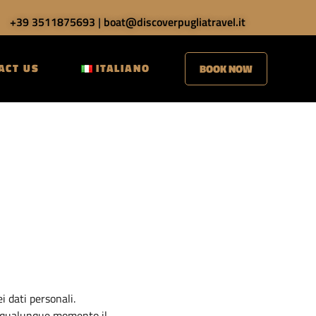
+39 3511875693
|
boat@discoverpugliatravel.it
ACT US
ITALIANO
BOOK NOW
i dati personali.
in qualunque momento il