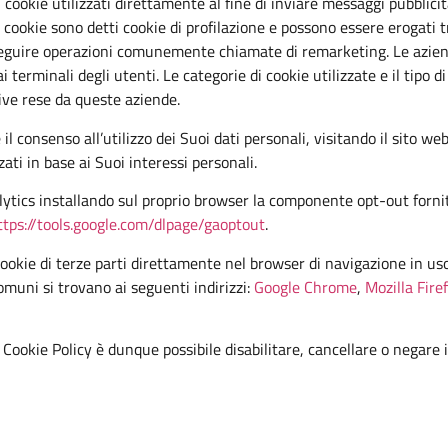
 cookie utilizzati direttamente al fine di inviare messaggi pubblicit
 cookie sono detti cookie di profilazione e possono essere erogati t
eseguire operazioni comunemente chiamate di remarketing. Le azien
terminali degli utenti. Le categorie di cookie utilizzate e il tipo d
ive rese da queste aziende.
 il consenso all’utilizzo dei Suoi dati personali, visitando il sito we
ti in base ai Suoi interessi personali.
alytics installando sul proprio browser la componente opt-out fornit
ttps://tools.google.com/dlpage/gaoptout
.
cookie di terze parti direttamente nel browser di navigazione in us
omuni si trovano ai seguenti indirizzi:
Google Chrome
,
Mozilla Fire
Cookie Policy è dunque possibile disabilitare, cancellare o negare i