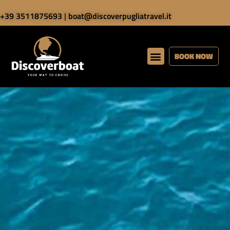
+39 3511875693
|
boat@discoverpugliatravel.it
BOOK NOW