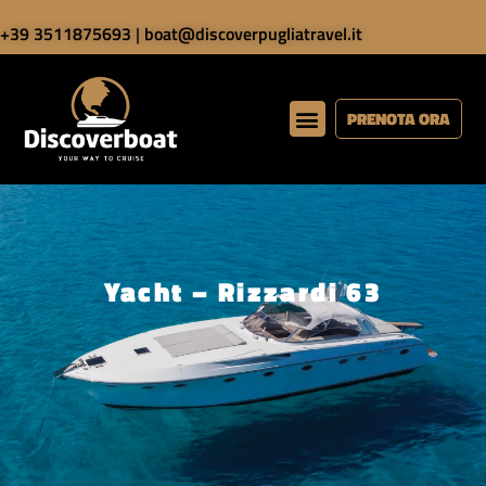
+39 3511875693
|
boat@discoverpugliatravel.it
PRENOTA ORA
Yacht – Rizzardi 63