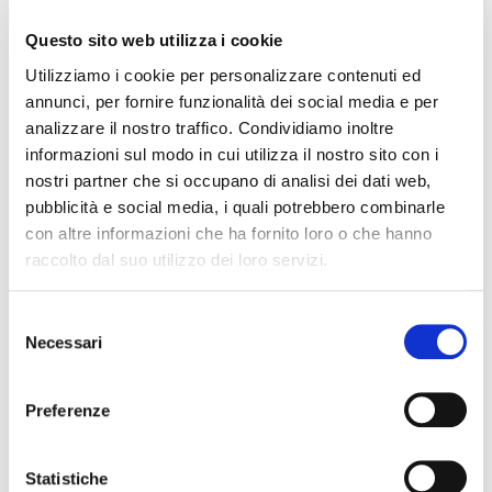
Questo sito web utilizza i cookie
Utilizziamo i cookie per personalizzare contenuti ed
Party
Riunioni
annunci, per fornire funzionalità dei social media e per
analizzare il nostro traffico. Condividiamo inoltre
informazioni sul modo in cui utilizza il nostro sito con i
nostri partner che si occupano di analisi dei dati web,
pubblicità e social media, i quali potrebbero combinarle
con altre informazioni che ha fornito loro o che hanno
raccolto dal suo utilizzo dei loro servizi.
Transfer
Transfer Tender
Selezione
Necessari
del
consenso
Preferenze
Transfer Calessino
Noleggio Auto
Statistiche